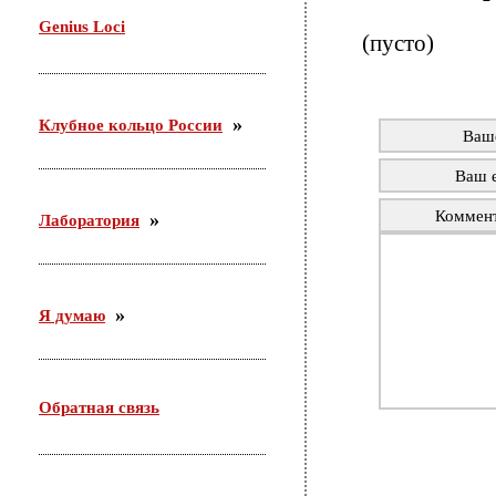
29 октября проводила семинар в Доме молодежи
Genius Loci
Железнодорожного района г. Новосибирска. Тема:
(пусто)
«Актуальные подходы организации работы с
молодежью по месту жительства».
Клубное кольцо России
Ваш
Ваш e
Коммен
Лаборатория
Я думаю
Обратная связь