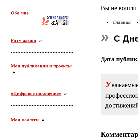
26 февраля в г. Орехово-Зуево состоялся круглый
Вы не вошли 
стол по проекту «Сетевое научно-педагогическое
Обо мне
партнерство». Участники — ФГБНУ «ИИДСВ
РАО», ГОО ВПО «ГГТУ», Управление образования
Главная
г.о. Орехово-Зуево
С Дн
Ритм жизни
25.12.2015
Приняла участие во «II Всероссийском
корчаковском сборе: от практики к моделям
Дата публи
развития педагогического образования». Выступила
Мои публикации и проекты
с сообщением «Советские педагоги и несоветские
дети. Парадоксы воспитания».
У
важаемы
03.12.2015
«Цифровое поколение»
професси
С 26 ноября по 3 декабря участвовала в российско-
германском форуме по неформальному
достижений
образованию в Академии неформального
образования «Хаус-ам-Майберг» (г.Хаппенхайм,
земля Гессен, Германия).
Мои коллеги
Коммента
31.10.2015