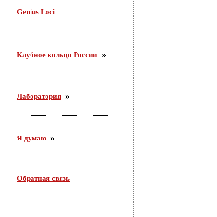
29 октября проводила семинар в Доме молодежи
Genius Loci
Железнодорожного района г. Новосибирска. Тема:
«Актуальные подходы организации работы с
молодежью по месту жительства».
Клубное кольцо России
Лаборатория
Я думаю
Обратная связь