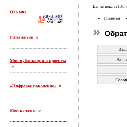
26 февраля в г. Орехово-Зуево состоялся круглый
Вы не вошли (
Войт
стол по проекту «Сетевое научно-педагогическое
Обо мне
партнерство». Участники — ФГБНУ «ИИДСВ
РАО», ГОО ВПО «ГГТУ», Управление образования
Главная
г.о. Орехово-Зуево
Обрат
Ритм жизни
25.12.2015
Приняла участие во «II Всероссийском
Ваш
корчаковском сборе: от практики к моделям
развития педагогического образования». Выступила
Ваш e
Мои публикации и проекты
с сообщением «Советские педагоги и несоветские
дети. Парадоксы воспитания».
Сооб
03.12.2015
«Цифровое поколение»
С 26 ноября по 3 декабря участвовала в российско-
германском форуме по неформальному
образованию в Академии неформального
образования «Хаус-ам-Майберг» (г.Хаппенхайм,
земля Гессен, Германия).
Мои коллеги
31.10.2015