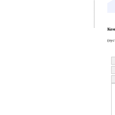
Ком
(пус