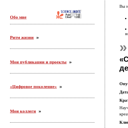
Идет активная подготовка организационной встречи
Вы н
по проекту «Сетевое научно-педагогическое
партнерство». Участники — ФГБНУ «ИИДСВ
Обо мне
РАО», ГОО ВПО «ГГТУ», Управление образования
г.о. Орехово-Зуево.
н
Ритм жизни
03.12.2015
С 26 ноября по 3 декабря участвовала в российско-
германском форуме по неформальному
образованию в Академии неформального
«С
образования «Хаус-ам-Майберг» (г.Хаппенхайм,
Мои публикации и проекты
земля Гессен, Германия).
де
Опу
«Цифровое поколение»
Дат
Кра
Науч
Мои коллеги
креа
Клю