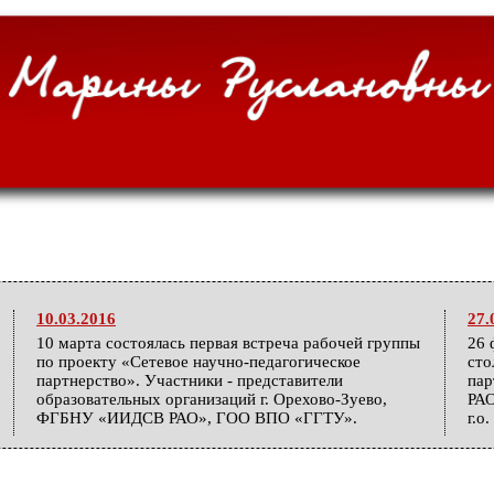
10.03.2016
27.
10 марта состоялась первая встреча рабочей группы
26 
по проекту «Сетевое научно-педагогическое
сто
партнерство». Участники - представители
па
образовательных организаций г. Орехово-Зуево,
РАО
ФГБНУ «ИИДСВ РАО», ГОО ВПО «ГГТУ».
г.о
25.12.2015
04.