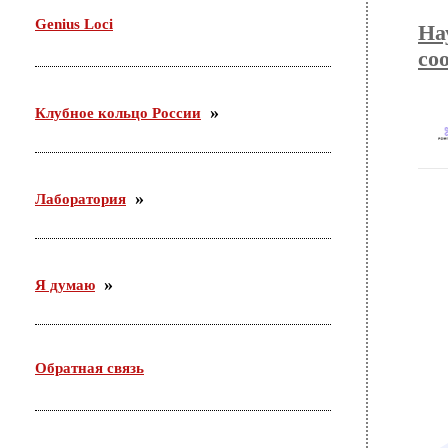
Genius Loci
На
со
Клубное кольцо России
Лаборатория
Я думаю
Обратная связь