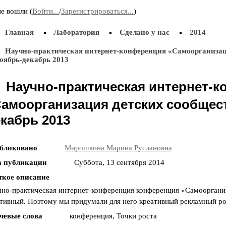
Приняла участие во «II Всероссийском
3 д
е вошли (
Войти...
/
Зарегистрироваться...
)
корчаковском сборе: от практики к моделям
пре
развития педагогического образования». Выступила
Поз
Главная
с сообщением «Советские педагоги и несоветские
Лаборатория
Сделано у нас
2014
дети. Парадоксы воспитания».
Научно-практическая интернет-конференция «Самоорганизаци
оябрь-декабрь 2013
20.11.2015
31.
18-19 ноября принимала участие в IV
29 
Научно-практическая интернет-
Всероссийской научно-практической конференции
Жел
«Актуальные проблемы современного детства:
«Ак
амоорганизация детских сообществ
дополнительное образование как механизм
мол
кабрь 2013
поддержки индивидуализации и самореализации
личности» (г. Чита).
бликовано
Мирошкина Марина Руслановна
а публикации
Суббота, 13 сентября 2014
ткое описание
но-практическая интернет-конференция конференция «Самоорганиз
тивный. Поэтому мы придумали для него креативный рекламный ро
чевые слова
конференция, Точки роста