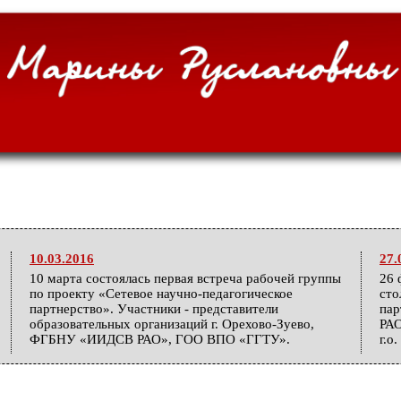
10.03.2016
27.
10 марта состоялась первая встреча рабочей группы
26 
по проекту «Сетевое научно-педагогическое
сто
партнерство». Участники - представители
па
образовательных организаций г. Орехово-Зуево,
РАО
ФГБНУ «ИИДСВ РАО», ГОО ВПО «ГГТУ».
г.о
25.12.2015
04.