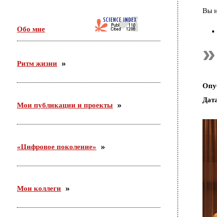
Идет активная подготовка организационной встречи
Вы н
по проекту «Сетевое научно-педагогическое
партнерство». Участники — ФГБНУ «ИИДСВ
Обо мне
РАО», ГОО ВПО «ГГТУ», Управление образования
г.о. Орехово-Зуево.
Ритм жизни
03.12.2015
С 26 ноября по 3 декабря участвовала в российско-
Опу
германском форуме по неформальному
образованию в Академии неформального
Дат
образования «Хаус-ам-Майберг» (г.Хаппенхайм,
Мои публикации и проекты
земля Гессен, Германия).
«Цифровое поколение»
Мои коллеги