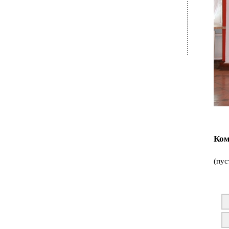
Ком
(пус