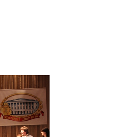
екабря Александр Куракин был награжден
мией и медалью им. Николая Островского.
дравляю с высокой наградой. Горжусь.
10.2015
октября проводила семинар в Доме молодежи
езнодорожного района г. Новосибирска. Тема:
туальные подходы организации работы с
одежью по месту жительства».