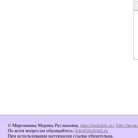
© Мирошкина Марина Руслановна,
http://molclub.ru/
,
http://мол
По всем вопросам обращайтесь:
info@molclub.ru
При использовании материалов ссылка обязательна.