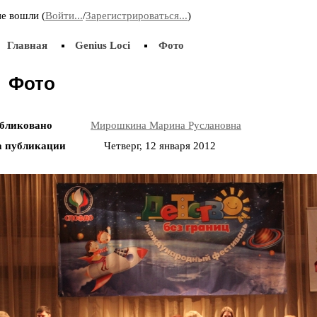
Приняла участие во «II Всероссийском
3 д
е вошли (
Войти...
/
Зарегистрироваться...
)
корчаковском сборе: от практики к моделям
пре
развития педагогического образования». Выступила
Поз
Главная
с сообщением «Советские педагоги и несоветские
Genius Loci
Фото
дети. Парадоксы воспитания».
Фото
20.11.2015
31.
18-19 ноября принимала участие в IV
29 
бликовано
Мирошкина Марина Руслановна
Всероссийской научно-практической конференции
Жел
«Актуальные проблемы современного детства:
«Ак
а публикации
Четверг, 12 января 2012
дополнительное образование как механизм
мол
поддержки индивидуализации и самореализации
личности» (г. Чита).